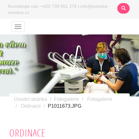
Kontaktujte nás:
+420 739 661 378
|
info@estetika-
novotna.cz
Menu
Úvodní stránka
Fotogalerie
Fotogalerie
Ordinace
P1011673.JPG
ORDINACE