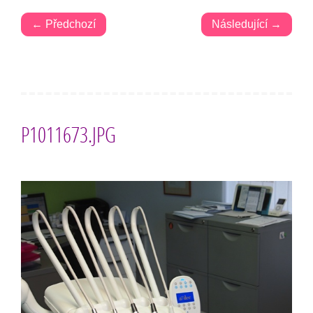
← Předchozí
Následující →
P1011673.JPG