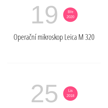
19
Bře
2020
Operační mikroskop Leica M 320
25
Lis
2018