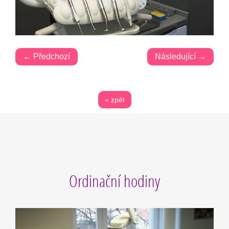
← Předchozí
Následující →
« zpět
Ordinační hodiny