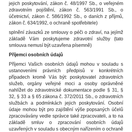
jejich poskytování, zákon č. 48/1997 Sb., o veřejném
zdravotním pojištění, zákon č. 563/1991 Sb., o
účetnictví, zákon č. 586/1992 Sb., o daních z příjmů,
zákon č. 634/1992, o ochraně spotřebitele)
splnění závazků ze smlouvy o péči o zdraví, na jejímž
základě Vám poskytujeme zdravotní služby (tato
smlouva nemusí být uzavřena písemně)
Příjemci osobních údajů
Příjemci Vašich osobních údajů mohou v souladu s
ustanoveními právních předpisů v konkrétních
případech kromě Vás být: poskytovatel zdravotních
služeb, orgány veřejné moci a osoby oprávněné
nahlížet do zdravotnické dokumentace podle § 31, §
32, § 33 a § 65 zákona č. 372/2011 Sb., o zdravotních
službách a podmínkách jejich poskytování. Osobní
údaje mohou být pro zajištění výše popsaných účelů
zpracovávány vedle správce také zpracovateli, a to na
základě smluv o zpracování osobních údajů
uzavřených v souladu s obecným nařízením o ochraně