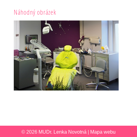
Náhodný obrázek
© 2026
MUDr. Lenka Novotná
|
Mapa webu