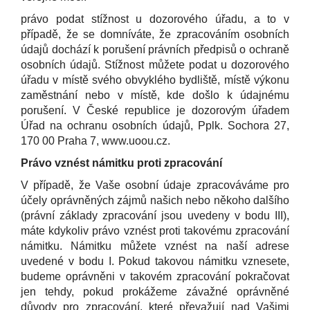
právo podat stížnost u dozorového úřadu, a to v
případě, že se domníváte, že zpracováním osobních
údajů dochází k porušení právních předpisů o ochraně
osobních údajů. Stížnost můžete podat u dozorového
úřadu v místě svého obvyklého bydliště, místě výkonu
zaměstnání nebo v místě, kde došlo k údajnému
porušení. V České republice je dozorovým úřadem
Úřad na ochranu osobních údajů, Pplk. Sochora 27,
170 00 Praha 7, www.uoou.cz.
Právo vznést námitku proti zpracování
V případě, že Vaše osobní údaje zpracováváme pro
účely oprávněných zájmů našich nebo někoho dalšího
(právní základy zpracování jsou uvedeny v bodu III),
máte kdykoliv právo vznést proti takovému zpracování
námitku. Námitku můžete vznést na naší adrese
uvedené v bodu I. Pokud takovou námitku vznesete,
budeme oprávněni v takovém zpracování pokračovat
jen tehdy, pokud prokážeme závažné oprávněné
důvody pro zpracování, které převažují nad Vašimi