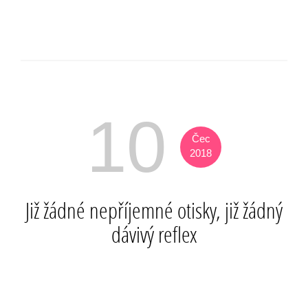
10
Čec
2018
Již žádné nepříjemné otisky, již žádný
dávivý reflex