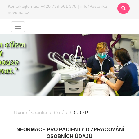
Kontaktujte nás:
+420 739 661 378
|
info@estetika-
novotna.cz
Menu
Úvodní stránka
O nás
GDPR
INFORMACE PRO PACIENTY O ZPRACOVÁNÍ
OSOBNÍCH ÚDAJŮ