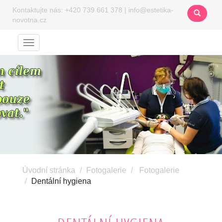
Kontaktujte nás:
+420 739 661 378
|
info@estetika-
novotna.cz
Menu
Úvodní stránka
Fotogalerie
Fotogalerie
Dentální hygiena