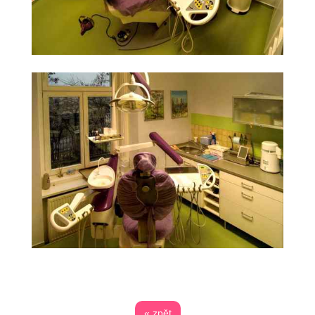
« zpět